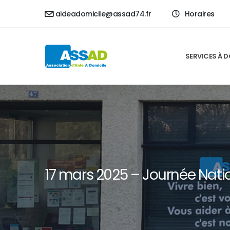
En poursuivant votre navigation sur ce
aideadomicile@assad74.fr
Horaires
SERVICES À D
17 mars 2025 – Journée Nati