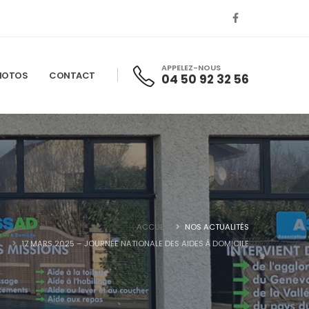
 des contenus et services adaptés
OK
APPELEZ-NOUS
HOTOS
CONTACT
04 50 92 32 56
ACCUEIL
NOS ACTUALITÉS
17 MARS 2025 – JOURNÉE NATIONALE DES AIDES À DOMICILE